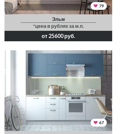
79
Эльм
*цена в рублях за м.п.
от 25600 руб.
67