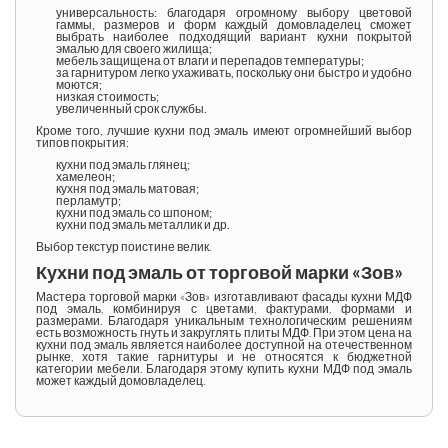
универсальность: благодаря огромному выбору цветовой
гаммы, размеров и форм каждый домовладелец сможет
выбрать наиболее подходящий вариант
кухни покрытой
эмалью
для своего жилища;
мебель защищена от влаги и перепадов температуры;
за гарнитуром легко ухаживать, поскольку они быстро и удобно
моются;
низкая стоимость;
увеличенный срок службы.
Кроме того,
лучшие кухни под эмаль
имеют огромнейший выбор
типов покрытия:
кухни под эмаль глянец
;
хамелеон;
кухня под эмаль матовая
;
перламутр;
кухни под эмаль со шпоном
;
кухни под эмаль металлик
и др.
Выбор текстур поистине велик.
Кухни под эмаль от торговой марки «Зов»
Мастера торговой марки «Зов» изготавливают
фасады кухни МДФ
под эмаль
, комбинируя с цветами, фактурами, формами и
размерами. Благодаря уникальным технологическим решениям
есть возможность гнуть и закруглять плиты МДФ. При этом
цена на
кухни под эмаль
является наиболее доступной на отечественном
рынке, хотя такие гарнитуры и не относятся к бюджетной
категории мебели. Благодаря этому
купить кухни МДФ под эмаль
может каждый домовладелец.