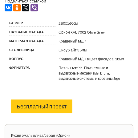
Поделиться ссылкой
РАЗМЕР
280х160см
НАЗВАНИЕ ФАСАДА
Орион RAL 7002 Olive Grey
МАТЕРИАЛ ФАСАДА
Крашеный МДФ
СТОЛЕШНИЦА
Сноу Уайт 38мм
КОРПУС
Крашеный МДФ в цвет фасадов, 18мм
ФУРНИТУРА
Петли Hettich, Подъемные и
выдвижные механизмы Blum,
выдвижные системы и корзины Sige
Бесплатный проект
Кухня эмаль олива/серая «Орион»