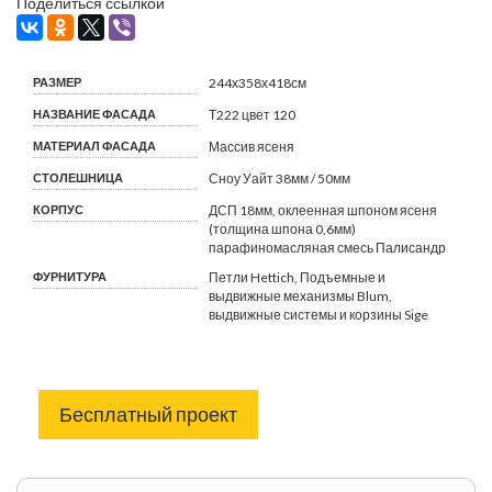
Поделиться ссылкой
РАЗМЕР
244х358х418см
НАЗВАНИЕ ФАСАДА
Т222 цвет 120
МАТЕРИАЛ ФАСАДА
Массив ясеня
СТОЛЕШНИЦА
Сноу Уайт 38мм / 50мм
КОРПУС
ДСП 18мм, оклеенная шпоном ясеня
(толщина шпона 0,6мм)
парафиномасляная смесь Палисандр
ФУРНИТУРА
Петли Hettich, Подъемные и
выдвижные механизмы Blum,
выдвижные системы и корзины Sige
Бесплатный проект