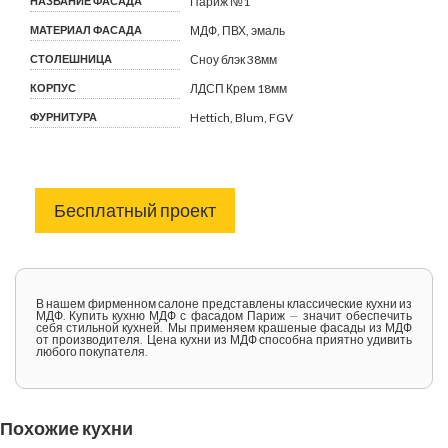
НАЗВАНИЕ ФАСАДА
Париж №1
МАТЕРИАЛ ФАСАДА
МДФ, ПВХ, эмаль
СТОЛЕШНИЦА
Сноу блэк 38мм
КОРПУС
ЛДСП Крем 18мм
ФУРНИТУРА
Hettich, Blum, FGV
Бесплатный проект
В нашем фирменном салоне представлены классические кухни из
МДФ. Купить кухню МДФ с фасадом Париж — значит обеспечить
себя стильной кухней. Мы применяем крашеные фасады из МДФ
от производителя. Цена кухни из МДФ способна приятно удивить
любого покупателя.
Похожие кухни