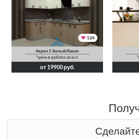
524
Акрил 5 Белый/Какао
*цена в рублях за м.п.
*
от 19900 руб.
Получ
Сделайте